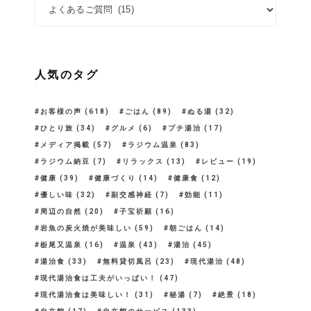
カテゴリー
人気のタグ
お客様の声
(618)
ごはん
(89)
ぬる湯
(32)
ひとり旅
(34)
グルメ
(6)
プチ湯治
(17)
メディア掲載
(57)
ラジウム温泉
(83)
ラジウム納豆
(7)
リラックス
(13)
レビュー
(19)
健康
(39)
健康づくり
(14)
健康食
(12)
優しい味
(32)
副交感神経
(7)
効能
(11)
周辺の自然
(20)
子宝祈願
(16)
岩魚の炭火焼が美味しい
(59)
朝ごはん
(14)
栃尾又温泉
(16)
温泉
(43)
湯治
(45)
湯治食
(33)
無料貸切風呂
(23)
現代湯治
(48)
現代湯治食は工夫がいっぱい！
(47)
現代湯治食は美味しい！
(31)
秘湯
(7)
絶景
(18)