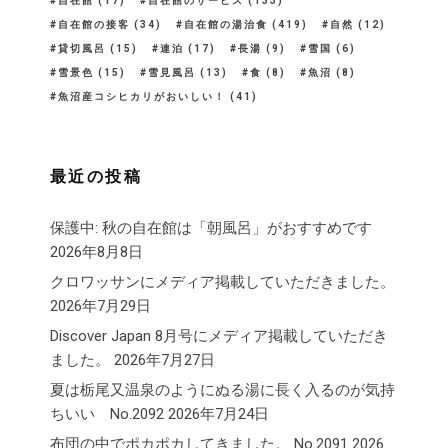
自在館
(17)
自在館のサービス
(133)
自在館の接客
(34)
自在館の湯治食
(419)
自然
(12)
貸切風呂
(15)
連泊
(17)
長湯
(9)
雪国
(6)
雪景色
(15)
雪見風呂
(13)
食
(8)
魚沼
(8)
魚沼産コシヒカリがおいしい！
(41)
最近の投稿
保護中: 秋の自在館は「朝風呂」がおすすめです
2026年8月8日
クロワッサンにメディア掲載していただきました。
2026年7月29日
Discover Japan 8月号にメディア掲載していただき
ました。
2026年7月27日
夏は栃尾又温泉のようにぬる湯に長く入るのが気持
ちいい No.2092
2026年7月24日
布団の中でポカポカしてきました。 No.2091
2026