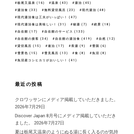
栃尾又温泉
(16)
温泉
(43)
湯治
(45)
湯治食
(33)
無料貸切風呂
(23)
現代湯治
(48)
現代湯治食は工夫がいっぱい！
(47)
現代湯治食は美味しい！
(31)
秘湯
(7)
絶景
(18)
自在館
(17)
自在館のサービス
(133)
自在館の接客
(34)
自在館の湯治食
(419)
自然
(12)
貸切風呂
(15)
連泊
(17)
長湯
(9)
雪国
(6)
雪景色
(15)
雪見風呂
(13)
食
(8)
魚沼
(8)
魚沼産コシヒカリがおいしい！
(41)
最近の投稿
クロワッサンにメディア掲載していただきました。
2026年7月29日
Discover Japan 8月号にメディア掲載していただき
ました。
2026年7月27日
夏は栃尾又温泉のようにぬる湯に長く入るのが気持