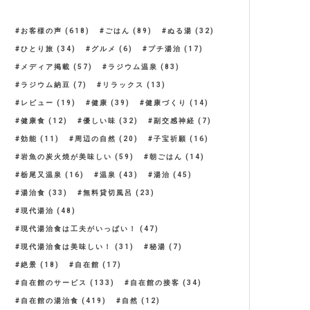
お客様の声
(618)
ごはん
(89)
ぬる湯
(32)
ひとり旅
(34)
グルメ
(6)
プチ湯治
(17)
メディア掲載
(57)
ラジウム温泉
(83)
ラジウム納豆
(7)
リラックス
(13)
レビュー
(19)
健康
(39)
健康づくり
(14)
健康食
(12)
優しい味
(32)
副交感神経
(7)
効能
(11)
周辺の自然
(20)
子宝祈願
(16)
岩魚の炭火焼が美味しい
(59)
朝ごはん
(14)
栃尾又温泉
(16)
温泉
(43)
湯治
(45)
湯治食
(33)
無料貸切風呂
(23)
現代湯治
(48)
現代湯治食は工夫がいっぱい！
(47)
現代湯治食は美味しい！
(31)
秘湯
(7)
絶景
(18)
自在館
(17)
自在館のサービス
(133)
自在館の接客
(34)
自在館の湯治食
(419)
自然
(12)