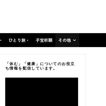
・
ひとり旅・
子宝祈願
その他
「休む」「健康」についてのお役立
ち情報を配信しています。
動
画
プ
レ
ー