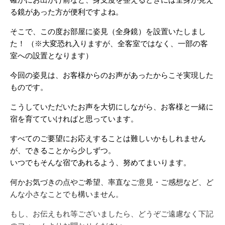
確かにお出かけ前など、
身支度を整えるときには全身が見え
る鏡があった方が便利ですよね
。
そこで、この度お部屋に姿見（全身鏡）を設置いたしまし
た！ （※大変恐れ入りますが、全客室ではなく、
一部の客
室への設置となります）
今回の姿見は、
お客様からのお声があったからこそ実現した
ものです。
こうしていただいたお声を大切にしながら、
お客様と一緒に
宿を育てていければと思っています。
すべてのご要望にお応えすることは難しいかもしれません
が、
できることから少しずつ。
いつでもそんな宿であれるよう、努めてまいります。
何かお気づきの点やご希望、率直なご意見・ご感想など、
ど
んな小さなことでも構いません。
もし、お伝えもれ等ございましたら、
どうぞご遠慮なく下記