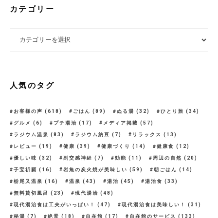
カテゴリー
カテゴリー
人気のタグ
お客様の声
(618)
ごはん
(89)
ぬる湯
(32)
ひとり旅
(34)
グルメ
(6)
プチ湯治
(17)
メディア掲載
(57)
ラジウム温泉
(83)
ラジウム納豆
(7)
リラックス
(13)
レビュー
(19)
健康
(39)
健康づくり
(14)
健康食
(12)
優しい味
(32)
副交感神経
(7)
効能
(11)
周辺の自然
(20)
子宝祈願
(16)
岩魚の炭火焼が美味しい
(59)
朝ごはん
(14)
栃尾又温泉
(16)
温泉
(43)
湯治
(45)
湯治食
(33)
無料貸切風呂
(23)
現代湯治
(48)
現代湯治食は工夫がいっぱい！
(47)
現代湯治食は美味しい！
(31)
秘湯
(7)
絶景
(18)
自在館
(17)
自在館のサービス
(133)