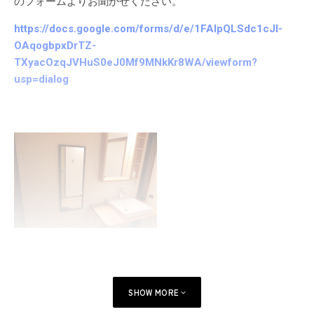
のフォームよりお聞かせください。
https://docs.google.com/forms/d/e/1FAIpQLSdc1cJl-
OAqogbpxDrTZ-
TXyacOzqJVHuS0eJ0Mf9MNkKr8WA/viewform?
usp=dialog
SHOW MORE