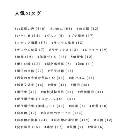
人気のタグ
お客様の声
(618)
ごはん
(89)
ぬる湯
(32)
ひとり旅
(34)
グルメ
(6)
プチ湯治
(17)
メディア掲載
(57)
ラジウム温泉
(83)
ラジウム納豆
(7)
リラックス
(13)
レビュー
(19)
健康
(39)
健康づくり
(14)
健康食
(12)
優しい味
(32)
副交感神経
(7)
効能
(11)
周辺の自然
(20)
子宝祈願
(16)
岩魚の炭火焼が美味しい
(59)
朝ごはん
(14)
栃尾又温泉
(16)
温泉
(43)
湯治
(45)
湯治食
(33)
無料貸切風呂
(23)
現代湯治
(48)
現代湯治食は工夫がいっぱい！
(47)
現代湯治食は美味しい！
(31)
秘湯
(7)
絶景
(18)
自在館
(17)
自在館のサービス
(133)
自在館の接客
(34)
自在館の湯治食
(419)
自然
(12)
貸切風呂
(15)
連泊
(17)
長湯
(9)
雪国
(6)