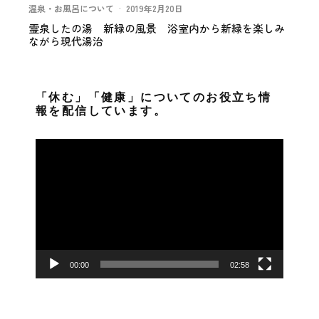
温泉・お風呂について
·
2019年2月20日
霊泉したの湯 新緑の風景 浴室内から新緑を楽しみ
ながら現代湯治
「休む」「健康」についてのお役立ち情
報を配信しています。
動
画
プ
レ
ー
ヤ
ー
00:00
02:58