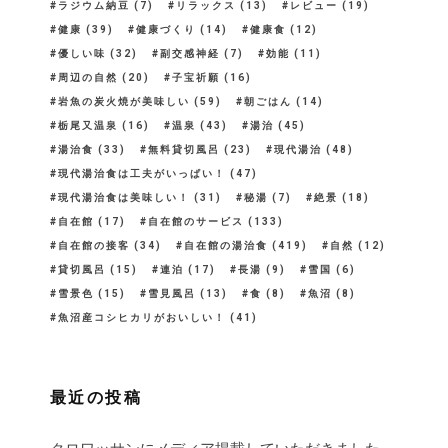
ラジウム納豆
(7)
リラックス
(13)
レビュー
(19)
健康
(39)
健康づくり
(14)
健康食
(12)
優しい味
(32)
副交感神経
(7)
効能
(11)
周辺の自然
(20)
子宝祈願
(16)
岩魚の炭火焼が美味しい
(59)
朝ごはん
(14)
栃尾又温泉
(16)
温泉
(43)
湯治
(45)
湯治食
(33)
無料貸切風呂
(23)
現代湯治
(48)
現代湯治食は工夫がいっぱい！
(47)
現代湯治食は美味しい！
(31)
秘湯
(7)
絶景
(18)
自在館
(17)
自在館のサービス
(133)
自在館の接客
(34)
自在館の湯治食
(419)
自然
(12)
貸切風呂
(15)
連泊
(17)
長湯
(9)
雪国
(6)
雪景色
(15)
雪見風呂
(13)
食
(8)
魚沼
(8)
魚沼産コシヒカリがおいしい！
(41)
最近の投稿