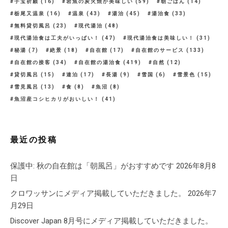
子宝祈願
(16)
岩魚の炭火焼が美味しい
(59)
朝ごはん
(14)
栃尾又温泉
(16)
温泉
(43)
湯治
(45)
湯治食
(33)
無料貸切風呂
(23)
現代湯治
(48)
現代湯治食は工夫がいっぱい！
(47)
現代湯治食は美味しい！
(31)
秘湯
(7)
絶景
(18)
自在館
(17)
自在館のサービス
(133)
自在館の接客
(34)
自在館の湯治食
(419)
自然
(12)
貸切風呂
(15)
連泊
(17)
長湯
(9)
雪国
(6)
雪景色
(15)
雪見風呂
(13)
食
(8)
魚沼
(8)
魚沼産コシヒカリがおいしい！
(41)
最近の投稿
保護中: 秋の自在館は「朝風呂」がおすすめです
2026年8月8
日
クロワッサンにメディア掲載していただきました。
2026年7
月29日
Discover Japan 8月号にメディア掲載していただきました。