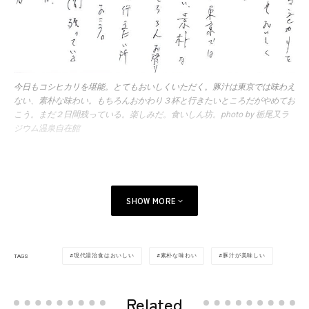
今日もコシヒカリを堪能。とてもおいしくいただく。豚汁は東京では味わえ
ない、素朴な味わい。もちろんおかわり３杯と行きたいところだがやめてお
こう。まだ２日間残っている。楽しみだ。食いしん坊。photo by 栃尾又ラ
ジウム温泉自在館
SHOW MORE
現代湯治食はおいしい
素朴な味わい
豚汁が美味しい
TAGS
Related