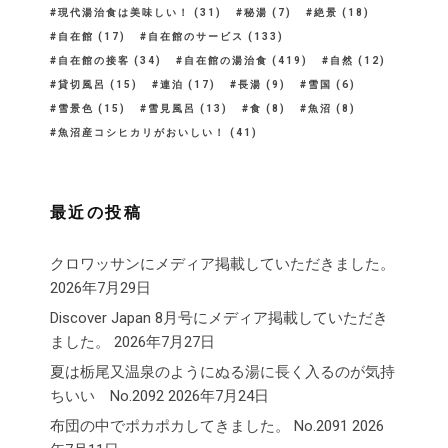
現代湯治食は美味しい！
(31)
秘湯
(7)
絶景
(18)
自在館
(17)
自在館のサービス
(133)
自在館の接客
(34)
自在館の湯治食
(419)
自然
(12)
貸切風呂
(15)
連泊
(17)
長湯
(9)
雪国
(6)
雪景色
(15)
雪見風呂
(13)
食
(8)
魚沼
(8)
魚沼産コシヒカリがおいしい！
(41)
最近の投稿
クロワッサンにメディア掲載していただきました。
2026年7月29日
Discover Japan 8月号にメディア掲載していただき
ました。
2026年7月27日
夏は栃尾又温泉のようにぬる湯に長く入るのが気持
ちいい No.2092
2026年7月24日
布団の中でポカポカしてきました。 No.2091
2026