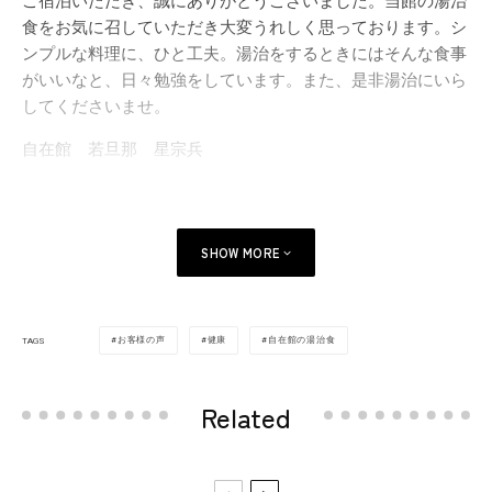
ご宿泊いただき、誠にありがとうございました。当館の湯治
食をお気に召していただき大変うれしく思っております。シ
ンプルな料理に、ひと工夫。湯治をするときにはそんな食事
がいいなと、日々勉強をしています。また、是非湯治にいら
してくださいませ。
自在館 若旦那 星宗兵
SHOW MORE
お客様の声
健康
自在館の湯治食
TAGS
Related