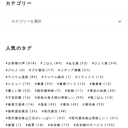
カテゴリー
カテゴリー
人気のタグ
お客様の声
(618)
ごはん
(89)
ぬる湯
(32)
ひとり旅
(34)
グルメ
(6)
プチ湯治
(17)
メディア掲載
(57)
ラジウム温泉
(83)
ラジウム納豆
(7)
リラックス
(13)
レビュー
(19)
健康
(39)
健康づくり
(14)
健康食
(12)
優しい味
(32)
副交感神経
(7)
効能
(11)
周辺の自然
(20)
子宝祈願
(16)
岩魚の炭火焼が美味しい
(59)
朝ごはん
(14)
栃尾又温泉
(16)
温泉
(43)
湯治
(45)
湯治食
(33)
無料貸切風呂
(23)
現代湯治
(48)
現代湯治食は工夫がいっぱい！
(47)
現代湯治食は美味しい！
(31)
秘湯
(7)
絶景
(18)
自在館
(17)
自在館のサービス
(133)