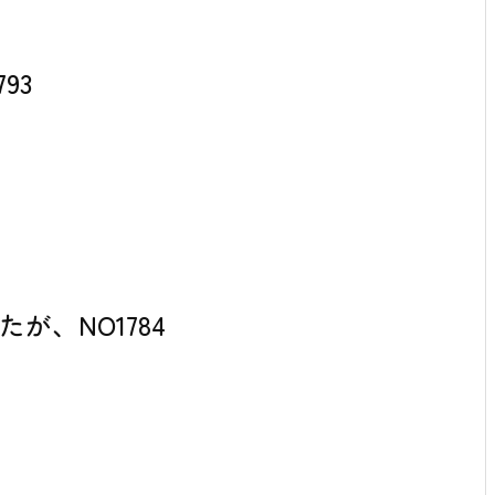
93
が、NO1784