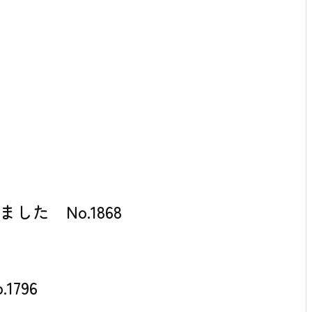
た No.1868
796