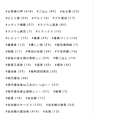
お客様の声
(618)
ごはん
(89)
ぬる湯
(32)
ひとり旅
(34)
グルメ
(6)
プチ湯治
(17)
メディア掲載
(57)
ラジウム温泉
(83)
ラジウム納豆
(7)
リラックス
(13)
レビュー
(19)
健康
(39)
健康づくり
(14)
健康食
(12)
優しい味
(32)
副交感神経
(7)
効能
(11)
周辺の自然
(20)
子宝祈願
(16)
岩魚の炭火焼が美味しい
(59)
朝ごはん
(14)
栃尾又温泉
(16)
温泉
(43)
湯治
(45)
湯治食
(33)
無料貸切風呂
(23)
現代湯治
(48)
現代湯治食は工夫がいっぱい！
(47)
現代湯治食は美味しい！
(31)
秘湯
(7)
絶景
(18)
自在館
(17)
自在館のサービス
(133)
自在館の接客
(34)
自在館の湯治食
(419)
自然
(12)