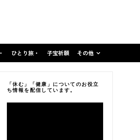
・
ひとり旅・
子宝祈願
その他
「休む」「健康」についてのお役立
ち情報を配信しています。
動
画
プ
レ
ー