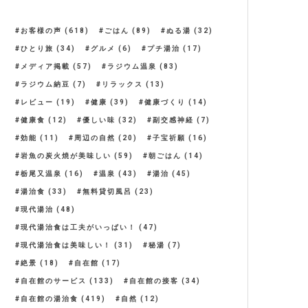
お客様の声
(618)
ごはん
(89)
ぬる湯
(32)
ひとり旅
(34)
グルメ
(6)
プチ湯治
(17)
メディア掲載
(57)
ラジウム温泉
(83)
ラジウム納豆
(7)
リラックス
(13)
レビュー
(19)
健康
(39)
健康づくり
(14)
健康食
(12)
優しい味
(32)
副交感神経
(7)
効能
(11)
周辺の自然
(20)
子宝祈願
(16)
岩魚の炭火焼が美味しい
(59)
朝ごはん
(14)
栃尾又温泉
(16)
温泉
(43)
湯治
(45)
湯治食
(33)
無料貸切風呂
(23)
現代湯治
(48)
現代湯治食は工夫がいっぱい！
(47)
現代湯治食は美味しい！
(31)
秘湯
(7)
絶景
(18)
自在館
(17)
自在館のサービス
(133)
自在館の接客
(34)
自在館の湯治食
(419)
自然
(12)