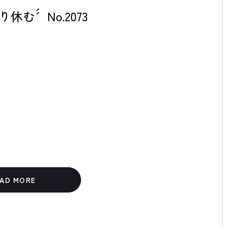
む´´ No.2073
AD MORE