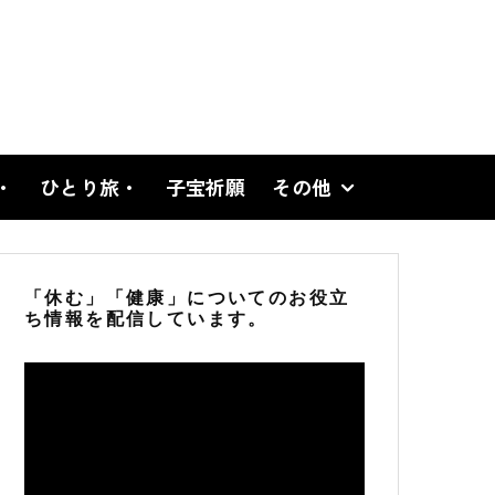
・
ひとり旅・
子宝祈願
その他
「休む」「健康」についてのお役立
ち情報を配信しています。
動
画
プ
レ
ー