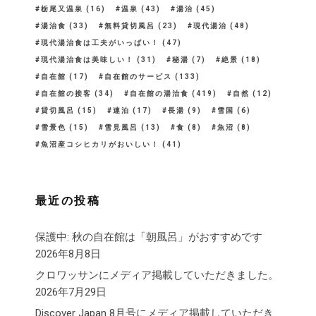
栃尾又温泉
(16)
温泉
(43)
湯治
(45)
湯治食
(33)
無料貸切風呂
(23)
現代湯治
(48)
現代湯治食は工夫がいっぱい！
(47)
現代湯治食は美味しい！
(31)
秘湯
(7)
絶景
(18)
自在館
(17)
自在館のサービス
(133)
自在館の接客
(34)
自在館の湯治食
(419)
自然
(12)
貸切風呂
(15)
連泊
(17)
長湯
(9)
雪国
(6)
雪景色
(15)
雪見風呂
(13)
食
(8)
魚沼
(8)
魚沼産コシヒカリがおいしい！
(41)
最近の投稿
保護中: 秋の自在館は「朝風呂」がおすすめです
2026年8月8日
クロワッサンにメディア掲載していただきました。
2026年7月29日
Discover Japan 8月号にメディア掲載していただき