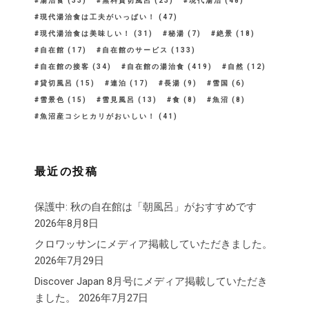
湯治食
(33)
無料貸切風呂
(23)
現代湯治
(48)
現代湯治食は工夫がいっぱい！
(47)
現代湯治食は美味しい！
(31)
秘湯
(7)
絶景
(18)
自在館
(17)
自在館のサービス
(133)
自在館の接客
(34)
自在館の湯治食
(419)
自然
(12)
貸切風呂
(15)
連泊
(17)
長湯
(9)
雪国
(6)
雪景色
(15)
雪見風呂
(13)
食
(8)
魚沼
(8)
魚沼産コシヒカリがおいしい！
(41)
最近の投稿
保護中: 秋の自在館は「朝風呂」がおすすめです
2026年8月8日
クロワッサンにメディア掲載していただきました。
2026年7月29日
Discover Japan 8月号にメディア掲載していただき
ました。
2026年7月27日