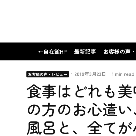
←自在館HP
最新記事
お客様の声・
·
2019年3月23日
·
1 min read
お客様の声・レビュー
食事はどれも美
の方のお心遣い
風呂と、全てが