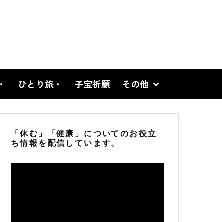
・
ひとり旅・
子宝祈願
その他
「休む」「健康」についてのお役立
ち情報を配信しています。
動
画
プ
レ
ー