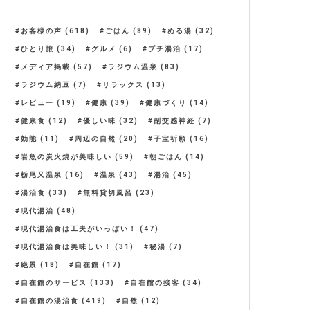
お客様の声
(618)
ごはん
(89)
ぬる湯
(32)
ひとり旅
(34)
グルメ
(6)
プチ湯治
(17)
メディア掲載
(57)
ラジウム温泉
(83)
ラジウム納豆
(7)
リラックス
(13)
レビュー
(19)
健康
(39)
健康づくり
(14)
健康食
(12)
優しい味
(32)
副交感神経
(7)
効能
(11)
周辺の自然
(20)
子宝祈願
(16)
岩魚の炭火焼が美味しい
(59)
朝ごはん
(14)
栃尾又温泉
(16)
温泉
(43)
湯治
(45)
湯治食
(33)
無料貸切風呂
(23)
現代湯治
(48)
現代湯治食は工夫がいっぱい！
(47)
現代湯治食は美味しい！
(31)
秘湯
(7)
絶景
(18)
自在館
(17)
自在館のサービス
(133)
自在館の接客
(34)
自在館の湯治食
(419)
自然
(12)