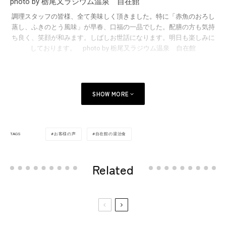
調理スタッフの皆様、全て美味しく頂きました。特に「赤魚のおろし
蒸し、ふきのとう風味」が早春、口福の一品でした。配膳の方も気持
ち良く、笑顔が和みます。しばしお世話になります。明日も楽しみに
しております。 photo by 栃尾又ラジウム温泉 自在館
SHOW MORE
お客様の声
自在館の湯治食
TAGS
Related