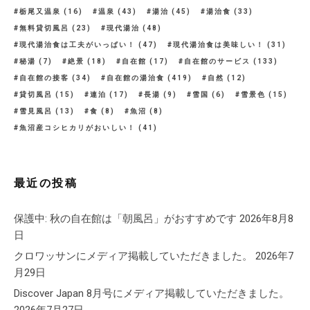
栃尾又温泉
(16)
温泉
(43)
湯治
(45)
湯治食
(33)
無料貸切風呂
(23)
現代湯治
(48)
現代湯治食は工夫がいっぱい！
(47)
現代湯治食は美味しい！
(31)
秘湯
(7)
絶景
(18)
自在館
(17)
自在館のサービス
(133)
自在館の接客
(34)
自在館の湯治食
(419)
自然
(12)
貸切風呂
(15)
連泊
(17)
長湯
(9)
雪国
(6)
雪景色
(15)
雪見風呂
(13)
食
(8)
魚沼
(8)
魚沼産コシヒカリがおいしい！
(41)
最近の投稿
保護中: 秋の自在館は「朝風呂」がおすすめです
2026年8月8
日
クロワッサンにメディア掲載していただきました。
2026年7
月29日
Discover Japan 8月号にメディア掲載していただきました。