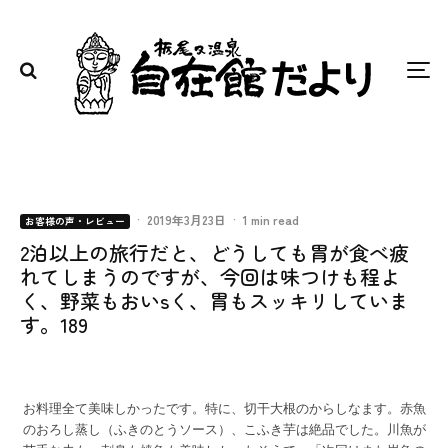
·
2019年3月23日
·
1 min read
お客様の声・レビュー
2泊以上の旅行だと、どうしても胃が食べ疲
れてしまうのですが、今回は味つけも程よ
く、野菜もおいsく、胃もスッキリしていま
す。189
お料理全て美味しかったです。特に、切干大根のからしなます。赤魚
のおろし蒸し（ふきのとうソース）、こふき芋は絶品でした。川魚が