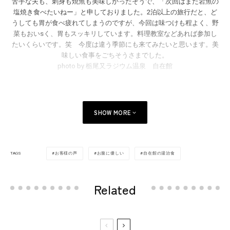
苦手な夫も、刺身も焼魚も美味しかったそうで、「次回はまた岩魚の
塩焼き食べたいねー」と申しておりました。2泊以上の旅行だと、ど
うしても胃が食べ疲れてしまうのですが、今回は味つけも程よく、野
菜もおいsく、胃もスッキリしています。料理教室などあれば参加し
たいくらいです。笑 今度は違う季節にも来てみたいと思います。美
味しい食事をごちそうさまでした。
photo by 栃尾又ラジウム温泉 自在館
SHOW MORE
お客様の声
お腹に優しい
自在館の湯治食
TAGS
Related