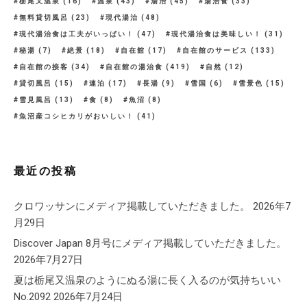
栃尾又温泉
(16)
温泉
(43)
湯治
(45)
湯治食
(33)
無料貸切風呂
(23)
現代湯治
(48)
現代湯治食は工夫がいっぱい！
(47)
現代湯治食は美味しい！
(31)
秘湯
(7)
絶景
(18)
自在館
(17)
自在館のサービス
(133)
自在館の接客
(34)
自在館の湯治食
(419)
自然
(12)
貸切風呂
(15)
連泊
(17)
長湯
(9)
雪国
(6)
雪景色
(15)
雪見風呂
(13)
食
(8)
魚沼
(8)
魚沼産コシヒカリがおいしい！
(41)
最近の投稿
クロワッサンにメディア掲載していただきました。
2026年7
月29日
Discover Japan 8月号にメディア掲載していただきました。
2026年7月27日
夏は栃尾又温泉のようにぬる湯に長く入るのが気持ちいい
No.2092
2026年7月24日