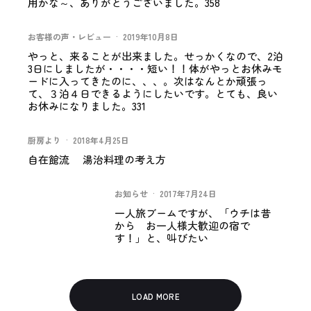
用かな～、ありがとうございました。358
お客様の声・レビュー
·
2019年10月8日
やっと、来ることが出来ました。せっかくなので、2泊
3日にしましたが・・・・短い！！体がやっとお休みモ
ードに入ってきたのに、、、。次はなんとか頑張っ
て、３泊４日できるようにしたいです。とても、良い
お休みになりました。331
厨房より
·
2018年4月25日
自在館流 湯治料理の考え方
お知らせ
·
2017年7月24日
一人旅ブームですが、「ウチは昔
から お一人様大歓迎の宿で
す！」と、叫びたい
LOAD MORE