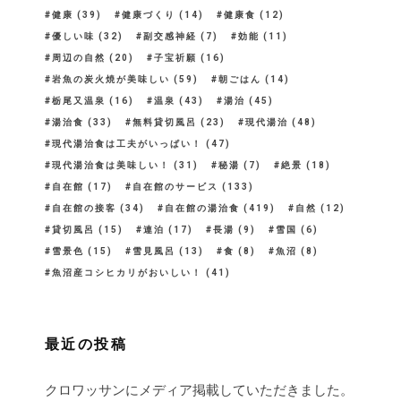
健康
(39)
健康づくり
(14)
健康食
(12)
優しい味
(32)
副交感神経
(7)
効能
(11)
周辺の自然
(20)
子宝祈願
(16)
岩魚の炭火焼が美味しい
(59)
朝ごはん
(14)
栃尾又温泉
(16)
温泉
(43)
湯治
(45)
湯治食
(33)
無料貸切風呂
(23)
現代湯治
(48)
現代湯治食は工夫がいっぱい！
(47)
現代湯治食は美味しい！
(31)
秘湯
(7)
絶景
(18)
自在館
(17)
自在館のサービス
(133)
自在館の接客
(34)
自在館の湯治食
(419)
自然
(12)
貸切風呂
(15)
連泊
(17)
長湯
(9)
雪国
(6)
雪景色
(15)
雪見風呂
(13)
食
(8)
魚沼
(8)
魚沼産コシヒカリがおいしい！
(41)
最近の投稿
クロワッサンにメディア掲載していただきました。