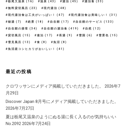
栃尾又温泉
(16)
温泉
(43)
湯治
(45)
湯治食
(33)
無料貸切風呂
(23)
現代湯治
(48)
現代湯治食は工夫がいっぱい！
(47)
現代湯治食は美味しい！
(31)
秘湯
(7)
絶景
(18)
自在館
(17)
自在館のサービス
(133)
自在館の接客
(34)
自在館の湯治食
(419)
自然
(12)
貸切風呂
(15)
連泊
(17)
長湯
(9)
雪国
(6)
雪景色
(15)
雪見風呂
(13)
食
(8)
魚沼
(8)
魚沼産コシヒカリがおいしい！
(41)
最近の投稿
クロワッサンにメディア掲載していただきました。
2026年7
月29日
Discover Japan 8月号にメディア掲載していただきました。
2026年7月27日
夏は栃尾又温泉のようにぬる湯に長く入るのが気持ちいい
No.2092
2026年7月24日