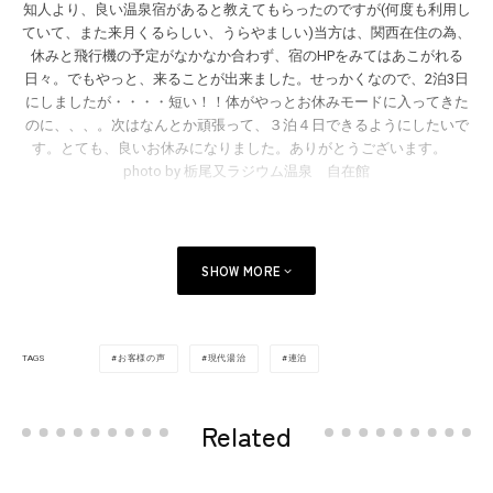
知人より、良い温泉宿があると教えてもらったのですが(何度も利用し
ていて、また来月くるらしい、うらやましい)当方は、関西在住の為、
休みと飛行機の予定がなかなか合わず、宿のHPをみてはあこがれる
日々。でもやっと、来ることが出来ました。せっかくなので、2泊3日
にしましたが・・・・短い！！体がやっとお休みモードに入ってきた
のに、、、。次はなんとか頑張って、３泊４日できるようにしたいで
す。とても、良いお休みになりました。ありがとうございます。
photo by 栃尾又ラジウム温泉 自在館
SHOW MORE
お客様の声
現代湯治
連泊
TAGS
Related