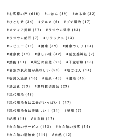
お客様の声
(618)
ごはん
(89)
ぬる湯
(32)
ひとり旅
(34)
グルメ
(6)
プチ湯治
(17)
メディア掲載
(57)
ラジウム温泉
(83)
ラジウム納豆
(7)
リラックス
(13)
レビュー
(19)
健康
(39)
健康づくり
(14)
健康食
(12)
優しい味
(32)
副交感神経
(7)
効能
(11)
周辺の自然
(20)
子宝祈願
(16)
岩魚の炭火焼が美味しい
(59)
朝ごはん
(14)
栃尾又温泉
(16)
温泉
(43)
湯治
(45)
湯治食
(33)
無料貸切風呂
(23)
現代湯治
(48)
現代湯治食は工夫がいっぱい！
(47)
現代湯治食は美味しい！
(31)
秘湯
(7)
絶景
(18)
自在館
(17)
自在館のサービス
(133)
自在館の接客
(34)
自在館の湯治食
(419)
自然
(12)