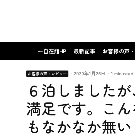
←自在館HP
最新記事
お客様の声・
·
2020年1月26日
·
1 min read
お客様の声・レビュー
６泊しましたが
満足です。こん
もなかなか無