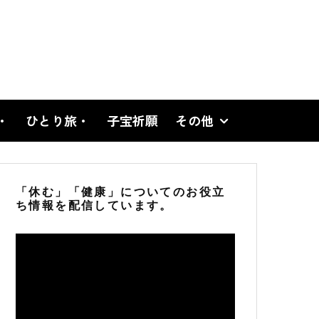
・
ひとり旅・
子宝祈願
その他
「休む」「健康」についてのお役立
ち情報を配信しています。
動
画
プ
レ
ー