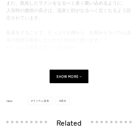
また、気化したラドンをなるべく多く吸い込めるように、
入浴時の腰掛の高さは、温泉と顔がなるべく近くなるよう設
定されています。
長湯をすることで、たっぷりと肺から、お肌からラジウム温
泉の恩恵を吸収していただければと思います＾＾
たくさん深呼吸してくださいね〜
SHOW MORE
ラジウム温泉
湯治
TAGS
Related