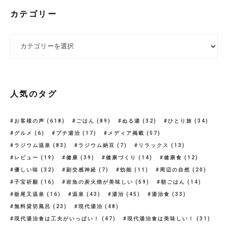
カテゴリー
カテゴリー
人気のタグ
お客様の声
(618)
ごはん
(89)
ぬる湯
(32)
ひとり旅
(34)
グルメ
(6)
プチ湯治
(17)
メディア掲載
(57)
ラジウム温泉
(83)
ラジウム納豆
(7)
リラックス
(13)
レビュー
(19)
健康
(39)
健康づくり
(14)
健康食
(12)
優しい味
(32)
副交感神経
(7)
効能
(11)
周辺の自然
(20)
子宝祈願
(16)
岩魚の炭火焼が美味しい
(59)
朝ごはん
(14)
栃尾又温泉
(16)
温泉
(43)
湯治
(45)
湯治食
(33)
無料貸切風呂
(23)
現代湯治
(48)
現代湯治食は工夫がいっぱい！
(47)
現代湯治食は美味しい！
(31)