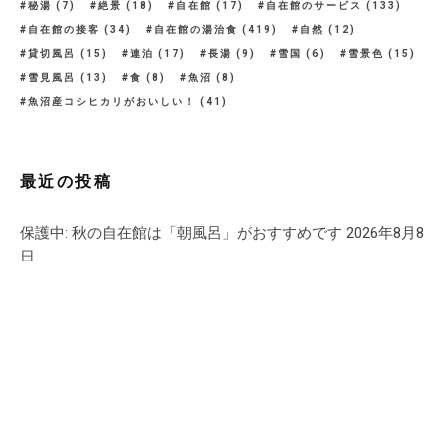
秘湯
(7)
絶景
(18)
自在館
(17)
自在館のサービス
(133)
自在館の接客
(34)
自在館の湯治食
(419)
自然
(12)
貸切風呂
(15)
連泊
(17)
長湯
(9)
雪国
(6)
雪景色
(15)
雪見風呂
(13)
食
(8)
魚沼
(8)
魚沼産コシヒカリがおいしい！
(41)
最近の投稿
保護中: 秋の自在館は「朝風呂」がおすすめです
2026年8月8
日
クロワッサンにメディア掲載していただきました。
2026年7
月29日
Discover Japan 8月号にメディア掲載していただきました。
2026年7月27日
夏は栃尾又温泉のようにぬる湯に長く入るのが気持ちいい
No.2092
2026年7月24日