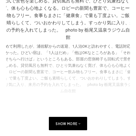
初めて利用したが、浦佐駅からの送迎、1人泊OKと訪れやすく、電話対応も
良かった。ひどい宿は、「1人はだめ」「他はOKなところがある」「それな
らそちらへ行けば」というところもある。部屋の窓側椅子も回転式で景色を
楽しめる。貸切風呂も無料で、ひとり気兼ねなく寛げ、体も心も心地よくな
る。ロビーの新聞も豊富で、コーヒー飲み物もフリー。食事もまさに「健康
食」で量も丁度よい。ご飯も素晴らしくて、ついおかわりしてしまう。すっ
かり気に入り、来月の予約を入れてしまった。 photo by 栃尾又温泉ラジウ
ム自在館
SHOW MORE