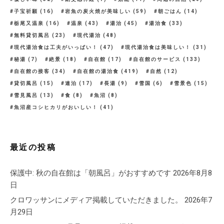
子宝祈願
(16)
岩魚の炭火焼が美味しい
(59)
朝ごはん
(14)
栃尾又温泉
(16)
温泉
(43)
湯治
(45)
湯治食
(33)
無料貸切風呂
(23)
現代湯治
(48)
現代湯治食は工夫がいっぱい！
(47)
現代湯治食は美味しい！
(31)
秘湯
(7)
絶景
(18)
自在館
(17)
自在館のサービス
(133)
自在館の接客
(34)
自在館の湯治食
(419)
自然
(12)
貸切風呂
(15)
連泊
(17)
長湯
(9)
雪国
(6)
雪景色
(15)
雪見風呂
(13)
食
(8)
魚沼
(8)
魚沼産コシヒカリがおいしい！
(41)
最近の投稿
保護中: 秋の自在館は「朝風呂」がおすすめです
2026年8月8
日
クロワッサンにメディア掲載していただきました。
2026年7
月29日