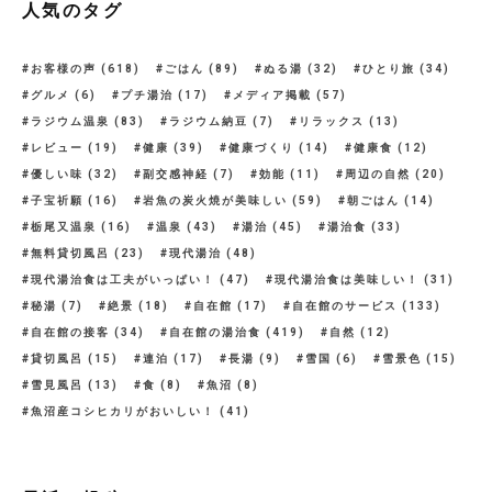
人気のタグ
お客様の声
(618)
ごはん
(89)
ぬる湯
(32)
ひとり旅
(34)
グルメ
(6)
プチ湯治
(17)
メディア掲載
(57)
ラジウム温泉
(83)
ラジウム納豆
(7)
リラックス
(13)
レビュー
(19)
健康
(39)
健康づくり
(14)
健康食
(12)
優しい味
(32)
副交感神経
(7)
効能
(11)
周辺の自然
(20)
子宝祈願
(16)
岩魚の炭火焼が美味しい
(59)
朝ごはん
(14)
栃尾又温泉
(16)
温泉
(43)
湯治
(45)
湯治食
(33)
無料貸切風呂
(23)
現代湯治
(48)
現代湯治食は工夫がいっぱい！
(47)
現代湯治食は美味しい！
(31)
秘湯
(7)
絶景
(18)
自在館
(17)
自在館のサービス
(133)
自在館の接客
(34)
自在館の湯治食
(419)
自然
(12)
貸切風呂
(15)
連泊
(17)
長湯
(9)
雪国
(6)
雪景色
(15)
雪見風呂
(13)
食
(8)
魚沼
(8)
魚沼産コシヒカリがおいしい！
(41)