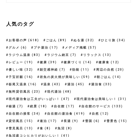
人気のタグ
お客様の声
(618)
ごはん
(89)
ぬる湯
(32)
ひとり旅
(34)
グルメ
(6)
プチ湯治
(17)
メディア掲載
(57)
ラジウム温泉
(83)
ラジウム納豆
(7)
リラックス
(13)
レビュー
(19)
健康
(39)
健康づくり
(14)
健康食
(12)
優しい味
(32)
副交感神経
(7)
効能
(11)
周辺の自然
(20)
子宝祈願
(16)
岩魚の炭火焼が美味しい
(59)
朝ごはん
(14)
栃尾又温泉
(16)
温泉
(43)
湯治
(45)
湯治食
(33)
無料貸切風呂
(23)
現代湯治
(48)
現代湯治食は工夫がいっぱい！
(47)
現代湯治食は美味しい！
(31)
秘湯
(7)
絶景
(18)
自在館
(17)
自在館のサービス
(133)
自在館の接客
(34)
自在館の湯治食
(419)
自然
(12)
貸切風呂
(15)
連泊
(17)
長湯
(9)
雪国
(6)
雪景色
(15)
雪見風呂
(13)
食
(8)
魚沼
(8)
魚沼産コシヒカリがおいしい！
(41)