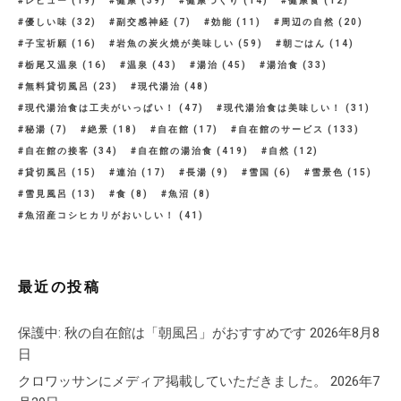
レビュー
(19)
健康
(39)
健康づくり
(14)
健康食
(12)
優しい味
(32)
副交感神経
(7)
効能
(11)
周辺の自然
(20)
子宝祈願
(16)
岩魚の炭火焼が美味しい
(59)
朝ごはん
(14)
栃尾又温泉
(16)
温泉
(43)
湯治
(45)
湯治食
(33)
無料貸切風呂
(23)
現代湯治
(48)
現代湯治食は工夫がいっぱい！
(47)
現代湯治食は美味しい！
(31)
秘湯
(7)
絶景
(18)
自在館
(17)
自在館のサービス
(133)
自在館の接客
(34)
自在館の湯治食
(419)
自然
(12)
貸切風呂
(15)
連泊
(17)
長湯
(9)
雪国
(6)
雪景色
(15)
雪見風呂
(13)
食
(8)
魚沼
(8)
魚沼産コシヒカリがおいしい！
(41)
最近の投稿
保護中: 秋の自在館は「朝風呂」がおすすめです
2026年8月8
日
クロワッサンにメディア掲載していただきました。
2026年7