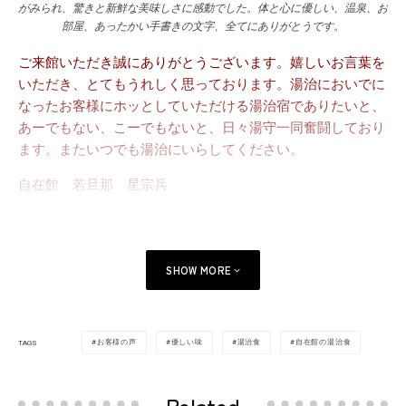
がみられ、驚きと新鮮な美味しさに感動でした。体と心に優しい、温泉、お
部屋、あったかい手書きの文字、全てにありがとうです。
ご来館いただき誠にありがとうございます。嬉しいお言葉を
いただき、とてもうれしく思っております。湯治においでに
なったお客様にホッとしていただける湯治宿でありたいと、
あーでもない、こーでもないと、日々湯守一同奮闘しており
ます。またいつでも湯治にいらしてください。
自在館 若旦那 星宗兵
SHOW MORE
お客様の声
優しい味
湯治食
自在館の湯治食
TAGS
Related