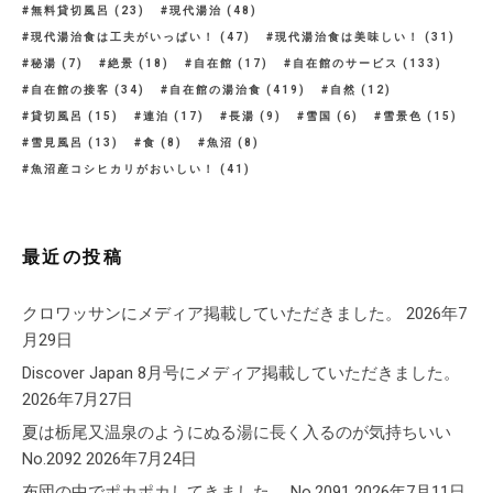
無料貸切風呂
(23)
現代湯治
(48)
現代湯治食は工夫がいっぱい！
(47)
現代湯治食は美味しい！
(31)
秘湯
(7)
絶景
(18)
自在館
(17)
自在館のサービス
(133)
自在館の接客
(34)
自在館の湯治食
(419)
自然
(12)
貸切風呂
(15)
連泊
(17)
長湯
(9)
雪国
(6)
雪景色
(15)
雪見風呂
(13)
食
(8)
魚沼
(8)
魚沼産コシヒカリがおいしい！
(41)
最近の投稿
クロワッサンにメディア掲載していただきました。
2026年7
月29日
Discover Japan 8月号にメディア掲載していただきました。
2026年7月27日
夏は栃尾又温泉のようにぬる湯に長く入るのが気持ちいい
No.2092
2026年7月24日
布団の中でポカポカしてきました。 No.2091
2026年7月11日