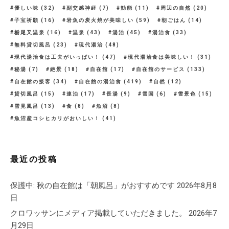
優しい味
(32)
副交感神経
(7)
効能
(11)
周辺の自然
(20)
子宝祈願
(16)
岩魚の炭火焼が美味しい
(59)
朝ごはん
(14)
栃尾又温泉
(16)
温泉
(43)
湯治
(45)
湯治食
(33)
無料貸切風呂
(23)
現代湯治
(48)
現代湯治食は工夫がいっぱい！
(47)
現代湯治食は美味しい！
(31)
秘湯
(7)
絶景
(18)
自在館
(17)
自在館のサービス
(133)
自在館の接客
(34)
自在館の湯治食
(419)
自然
(12)
貸切風呂
(15)
連泊
(17)
長湯
(9)
雪国
(6)
雪景色
(15)
雪見風呂
(13)
食
(8)
魚沼
(8)
魚沼産コシヒカリがおいしい！
(41)
最近の投稿
保護中: 秋の自在館は「朝風呂」がおすすめです
2026年8月8
日
クロワッサンにメディア掲載していただきました。
2026年7
月29日