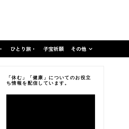
・
ひとり旅・
子宝祈願
その他
「休む」「健康」についてのお役立
ち情報を配信しています。
動
画
プ
レ
ー