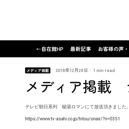
←自在館HP
最新記事
お客様の声・
·
2018年12月28日
·
1 min read
メディア掲載
メディア掲載 
テレビ朝日系列 秘湯ロマンにて放送頂きました
https://www.tv-asahi.co.jp/hitou/onair/?n=0351