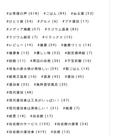
お客様の声
(618)
ごはん
(89)
ぬる湯
(32)
ひとり旅
(34)
グルメ
(6)
プチ湯治
(17)
メディア掲載
(57)
ラジウム温泉
(83)
ラジウム納豆
(7)
リラックス
(13)
レビュー
(19)
健康
(39)
健康づくり
(14)
健康食
(12)
優しい味
(32)
副交感神経
(7)
効能
(11)
周辺の自然
(20)
子宝祈願
(16)
岩魚の炭火焼が美味しい
(59)
朝ごはん
(14)
栃尾又温泉
(16)
温泉
(43)
湯治
(45)
湯治食
(33)
無料貸切風呂
(23)
現代湯治
(48)
現代湯治食は工夫がいっぱい！
(47)
現代湯治食は美味しい！
(31)
秘湯
(7)
絶景
(18)
自在館
(17)
自在館のサービス
(133)
自在館の接客
(34)
自在館の湯治食
(419)
自然
(12)