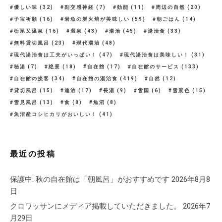
優しい味
(32)
副交感神経
(7)
効能
(11)
周辺の自然
(20)
子宝祈願
(16)
岩魚の炭火焼が美味しい
(59)
朝ごはん
(14)
栃尾又温泉
(16)
温泉
(43)
湯治
(45)
湯治食
(33)
無料貸切風呂
(23)
現代湯治
(48)
現代湯治食は工夫がいっぱい！
(47)
現代湯治食は美味しい！
(31)
秘湯
(7)
絶景
(18)
自在館
(17)
自在館のサービス
(133)
自在館の接客
(34)
自在館の湯治食
(419)
自然
(12)
貸切風呂
(15)
連泊
(17)
長湯
(9)
雪国
(6)
雪景色
(15)
雪見風呂
(13)
食
(8)
魚沼
(8)
魚沼産コシヒカリがおいしい！
(41)
最近の投稿
保護中: 秋の自在館は「朝風呂」がおすすめです
2026年8月8
日
クロワッサンにメディア掲載していただきました。
2026年7
月29日