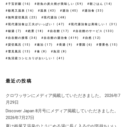
子宝祈願
(16)
岩魚の炭火焼が美味しい
(59)
朝ごはん
(14)
栃尾又温泉
(16)
温泉
(43)
湯治
(45)
湯治食
(33)
無料貸切風呂
(23)
現代湯治
(48)
現代湯治食は工夫がいっぱい！
(47)
現代湯治食は美味しい！
(31)
秘湯
(7)
絶景
(18)
自在館
(17)
自在館のサービス
(133)
自在館の接客
(34)
自在館の湯治食
(419)
自然
(12)
貸切風呂
(15)
連泊
(17)
長湯
(9)
雪国
(6)
雪景色
(15)
雪見風呂
(13)
食
(8)
魚沼
(8)
魚沼産コシヒカリがおいしい！
(41)
最近の投稿
クロワッサンにメディア掲載していただきました。
2026年7
月29日
Discover Japan 8月号にメディア掲載していただきました。
2026年7月27日
夏は栃尾又温泉のようにぬる湯に長く入るのが気持ちいい