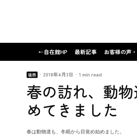
←自在館HP
最新記事
お客様の声・
·
2018年4月3日
·
1 min read
徒然
春の訪れ、動物
めてきました
春は動物達も、冬眠から目覚め始めました。