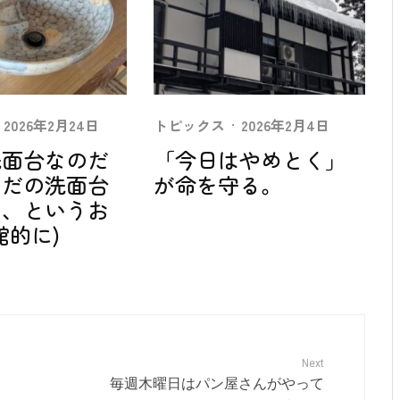
2026年2月24日
トピックス
·
2026年2月4日
洗面台なのだ
「今日はやめとく」
ただの洗面台
が命を守る。
い、というお
館的に)
Next
毎週木曜日はパン屋さんがやって