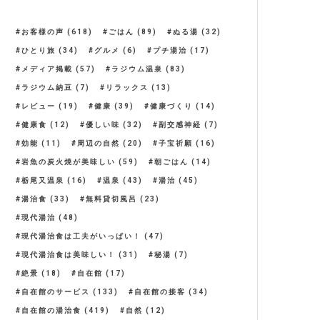
お客様の声
(618)
ごはん
(89)
ぬる湯
(32)
ひとり旅
(34)
グルメ
(6)
プチ湯治
(17)
メディア掲載
(57)
ラジウム温泉
(83)
ラジウム納豆
(7)
リラックス
(13)
レビュー
(19)
健康
(39)
健康づくり
(14)
健康食
(12)
優しい味
(32)
副交感神経
(7)
効能
(11)
周辺の自然
(20)
子宝祈願
(16)
岩魚の炭火焼が美味しい
(59)
朝ごはん
(14)
栃尾又温泉
(16)
温泉
(43)
湯治
(45)
湯治食
(33)
無料貸切風呂
(23)
現代湯治
(48)
現代湯治食は工夫がいっぱい！
(47)
現代湯治食は美味しい！
(31)
秘湯
(7)
絶景
(18)
自在館
(17)
自在館のサービス
(133)
自在館の接客
(34)
自在館の湯治食
(419)
自然
(12)