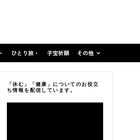
・
ひとり旅・
子宝祈願
その他
「休む」「健康」についてのお役立
ち情報を配信しています。
動
画
プ
レ
ー