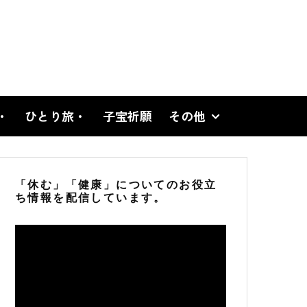
・
ひとり旅・
子宝祈願
その他
「休む」「健康」についてのお役立
ち情報を配信しています。
動
画
プ
レ
ー