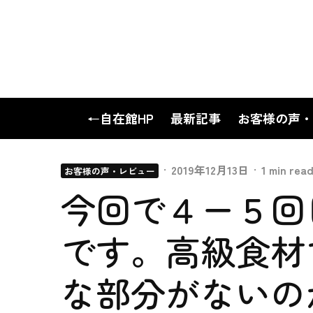
←自在館HP
最新記事
お客様の声・
·
2019年12月13日
·
1 min rea
お客様の声・レビュー
今回で４ー５回
です。高級食材
な部分がないの