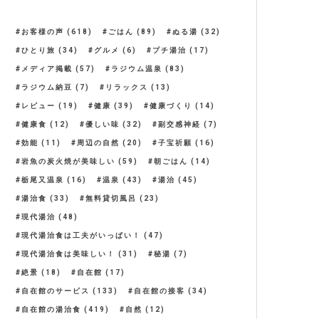
お客様の声
(618)
ごはん
(89)
ぬる湯
(32)
ひとり旅
(34)
グルメ
(6)
プチ湯治
(17)
メディア掲載
(57)
ラジウム温泉
(83)
ラジウム納豆
(7)
リラックス
(13)
レビュー
(19)
健康
(39)
健康づくり
(14)
健康食
(12)
優しい味
(32)
副交感神経
(7)
効能
(11)
周辺の自然
(20)
子宝祈願
(16)
岩魚の炭火焼が美味しい
(59)
朝ごはん
(14)
栃尾又温泉
(16)
温泉
(43)
湯治
(45)
湯治食
(33)
無料貸切風呂
(23)
現代湯治
(48)
現代湯治食は工夫がいっぱい！
(47)
現代湯治食は美味しい！
(31)
秘湯
(7)
絶景
(18)
自在館
(17)
自在館のサービス
(133)
自在館の接客
(34)
自在館の湯治食
(419)
自然
(12)