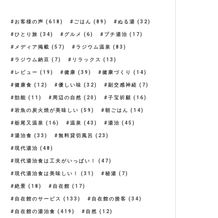
お客様の声
(618)
ごはん
(89)
ぬる湯
(32)
ひとり旅
(34)
グルメ
(6)
プチ湯治
(17)
メディア掲載
(57)
ラジウム温泉
(83)
ラジウム納豆
(7)
リラックス
(13)
レビュー
(19)
健康
(39)
健康づくり
(14)
健康食
(12)
優しい味
(32)
副交感神経
(7)
効能
(11)
周辺の自然
(20)
子宝祈願
(16)
岩魚の炭火焼が美味しい
(59)
朝ごはん
(14)
栃尾又温泉
(16)
温泉
(43)
湯治
(45)
湯治食
(33)
無料貸切風呂
(23)
現代湯治
(48)
現代湯治食は工夫がいっぱい！
(47)
現代湯治食は美味しい！
(31)
秘湯
(7)
絶景
(18)
自在館
(17)
自在館のサービス
(133)
自在館の接客
(34)
自在館の湯治食
(419)
自然
(12)