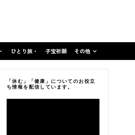
・
ひとり旅・
子宝祈願
その他
「休む」「健康」についてのお役立
ち情報を配信しています。
動
画
プ
レ
ー