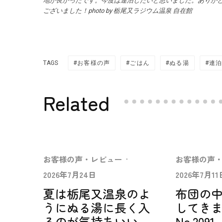
地が良かったです。今度は連泊したいと思いました。ありが
ございました！photo by 栃尾又ラジウム温泉 自在館
TAGS
お客様の声
ごはん
ぬる湯
連
Related
お客様の声・レビュー
·
お客様の声
2026年7月24日
2026年7月11
夏は栃尾又温泉のよ
布団の
うにぬる湯に長く入
してき
るのが気持ちいい
No.2091