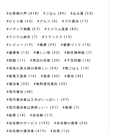
お客様の声
(618)
ごはん
(89)
ぬる湯
(32)
ひとり旅
(34)
グルメ
(6)
プチ湯治
(17)
メディア掲載
(57)
ラジウム温泉
(83)
ラジウム納豆
(7)
リラックス
(13)
レビュー
(19)
健康
(39)
健康づくり
(14)
健康食
(12)
優しい味
(32)
副交感神経
(7)
効能
(11)
周辺の自然
(20)
子宝祈願
(16)
岩魚の炭火焼が美味しい
(59)
朝ごはん
(14)
栃尾又温泉
(16)
温泉
(43)
湯治
(45)
湯治食
(33)
無料貸切風呂
(23)
現代湯治
(48)
現代湯治食は工夫がいっぱい！
(47)
現代湯治食は美味しい！
(31)
秘湯
(7)
絶景
(18)
自在館
(17)
自在館のサービス
(133)
自在館の接客
(34)
自在館の湯治食
(419)
自然
(12)