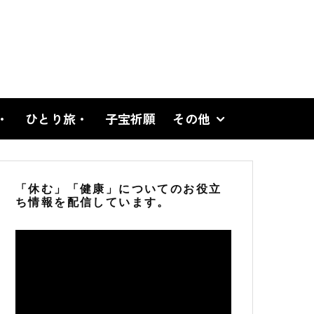
・
ひとり旅・
子宝祈願
その他
「休む」「健康」についてのお役立
ち情報を配信しています。
動
画
プ
レ
ー