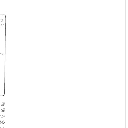
！優
も温
とが
寝心