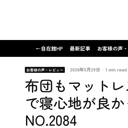
←自在館HP
最新記事
お客様の声・
·
2026年5月29日
·
1 min read
お客様の声・レビュー
布団もマットレ
で寝心地が良か
NO.2084