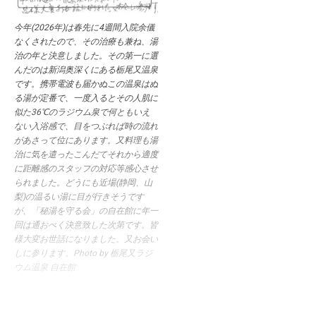
今年(2026年)は春先に4週間入院余儀
なくされたので、その治療も兼ね、湯
治の年と決意しました。その第一に選
んだのは新潟奥深くにある栃尾又温泉
です。携帯電波も届かぬこの温泉はぬ
る湯が定番で、一度入るとその人肌に
似た36℃のラジウム泉で何ともいえ
ない入浴感で、目をつぶれば時の流れ
があさって位にあります。又料理も湯
治に気を遣ったこんだてそれから適度
に距離感のスタッフの対応等感心させ
られました。どうにも近場(静岡、山
梨)の温るい湯に目が行きそうです
が、「秘湯を守る会」の自在館に年一
回は通おべく決意致した次第です。皆
様大変お世話になりました。又お会い
しに参ります。Photo by 栃尾又ラジ
ウム温泉 自在館