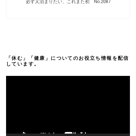
必ず又泊まりたい、これまた初 No.2087
「休む」「健康」についてのお役立ち情報を配信
しています。
動
画
プ
レ
ー
ヤ
ー