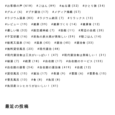
お客様の声
(618)
ごはん
(89)
ぬる湯
(32)
ひとり旅
(34)
グルメ
(6)
プチ湯治
(17)
メディア掲載
(57)
ラジウム温泉
(83)
ラジウム納豆
(7)
リラックス
(13)
レビュー
(19)
健康
(39)
健康づくり
(14)
健康食
(12)
優しい味
(32)
副交感神経
(7)
効能
(11)
周辺の自然
(20)
子宝祈願
(16)
岩魚の炭火焼が美味しい
(59)
朝ごはん
(14)
栃尾又温泉
(16)
温泉
(43)
湯治
(45)
湯治食
(33)
無料貸切風呂
(23)
現代湯治
(48)
現代湯治食は工夫がいっぱい！
(47)
現代湯治食は美味しい！
(31)
秘湯
(7)
絶景
(18)
自在館
(17)
自在館のサービス
(133)
自在館の接客
(34)
自在館の湯治食
(419)
自然
(12)
貸切風呂
(15)
連泊
(17)
長湯
(9)
雪国
(6)
雪景色
(15)
雪見風呂
(13)
食
(8)
魚沼
(8)
魚沼産コシヒカリがおいしい！
(41)
最近の投稿