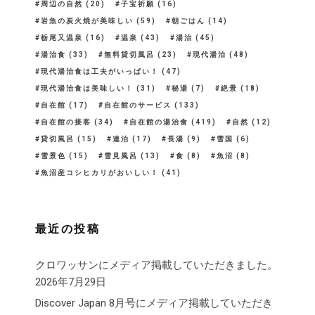
周辺の自然
(20)
子宝祈願
(16)
岩魚の炭火焼が美味しい
(59)
朝ごはん
(14)
栃尾又温泉
(16)
温泉
(43)
湯治
(45)
湯治食
(33)
無料貸切風呂
(23)
現代湯治
(48)
現代湯治食は工夫がいっぱい！
(47)
現代湯治食は美味しい！
(31)
秘湯
(7)
絶景
(18)
自在館
(17)
自在館のサービス
(133)
自在館の接客
(34)
自在館の湯治食
(419)
自然
(12)
貸切風呂
(15)
連泊
(17)
長湯
(9)
雪国
(6)
雪景色
(15)
雪見風呂
(13)
食
(8)
魚沼
(8)
魚沼産コシヒカリがおいしい！
(41)
最近の投稿
クロワッサンにメディア掲載していただきました。
2026年7月29日
Discover Japan 8月号にメディア掲載していただき