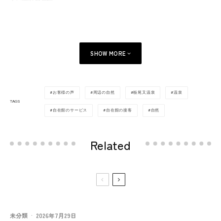
SHOW MORE
お客様の声
周辺の自然
栃尾又温泉
温泉
TAGS
自在館のサービス
自在館の接客
自然
Related
未分類
·
2026年7月29日