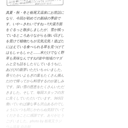
真夏・秋・冬と栃尾又温泉にお世話に
なり、今回が初めての新緑の季節で
す。いや～きれいですね～!!大湯方面
をぐるっと散歩しましたが、雪が残っ
ているところありながらも強い日ざし
を受けて植物たちが元気元気！道ばた
にはえている食べられる草を見つけて
はもしゃもしゃと………米だけでなく野
草も美味なんですね!!途中地域のマダ
ムと立ち話をしたりしているうちに。
あけびの新芽いただいちゃいました。
香りたかいよもぎの葉もたくさん摘ん
だので帰ってから料理するのが楽しみ
です。深い雪の恩恵をたくさんいただ
きました。そして、毎回スタッフの方
に良くしていただいています。365日
働いていれば嫌な事も沢山あるのでし
ょうにいつも同じかわらぬ笑顔でいて
くださることに感謝です。ありがとう
ございました。photo by 栃尾又ラジ
ウム温泉 自在館