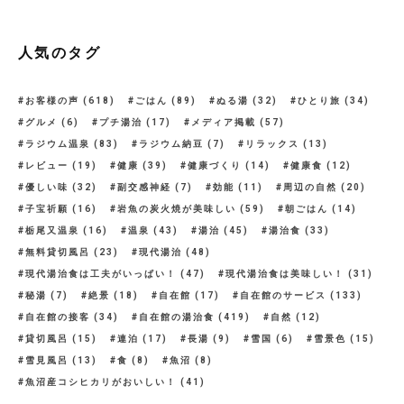
人気のタグ
お客様の声
(618)
ごはん
(89)
ぬる湯
(32)
ひとり旅
(34)
グルメ
(6)
プチ湯治
(17)
メディア掲載
(57)
ラジウム温泉
(83)
ラジウム納豆
(7)
リラックス
(13)
レビュー
(19)
健康
(39)
健康づくり
(14)
健康食
(12)
優しい味
(32)
副交感神経
(7)
効能
(11)
周辺の自然
(20)
子宝祈願
(16)
岩魚の炭火焼が美味しい
(59)
朝ごはん
(14)
栃尾又温泉
(16)
温泉
(43)
湯治
(45)
湯治食
(33)
無料貸切風呂
(23)
現代湯治
(48)
現代湯治食は工夫がいっぱい！
(47)
現代湯治食は美味しい！
(31)
秘湯
(7)
絶景
(18)
自在館
(17)
自在館のサービス
(133)
自在館の接客
(34)
自在館の湯治食
(419)
自然
(12)
貸切風呂
(15)
連泊
(17)
長湯
(9)
雪国
(6)
雪景色
(15)
雪見風呂
(13)
食
(8)
魚沼
(8)
魚沼産コシヒカリがおいしい！
(41)