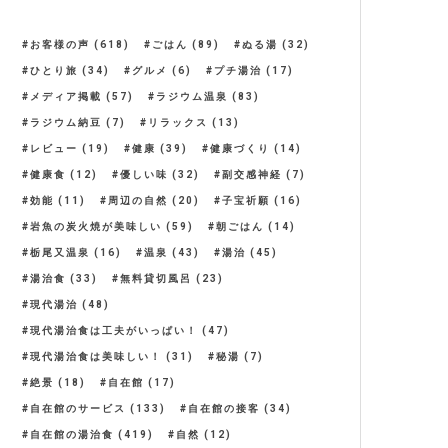
お客様の声
(618)
ごはん
(89)
ぬる湯
(32)
ひとり旅
(34)
グルメ
(6)
プチ湯治
(17)
メディア掲載
(57)
ラジウム温泉
(83)
ラジウム納豆
(7)
リラックス
(13)
レビュー
(19)
健康
(39)
健康づくり
(14)
健康食
(12)
優しい味
(32)
副交感神経
(7)
効能
(11)
周辺の自然
(20)
子宝祈願
(16)
岩魚の炭火焼が美味しい
(59)
朝ごはん
(14)
栃尾又温泉
(16)
温泉
(43)
湯治
(45)
湯治食
(33)
無料貸切風呂
(23)
現代湯治
(48)
現代湯治食は工夫がいっぱい！
(47)
現代湯治食は美味しい！
(31)
秘湯
(7)
絶景
(18)
自在館
(17)
自在館のサービス
(133)
自在館の接客
(34)
自在館の湯治食
(419)
自然
(12)