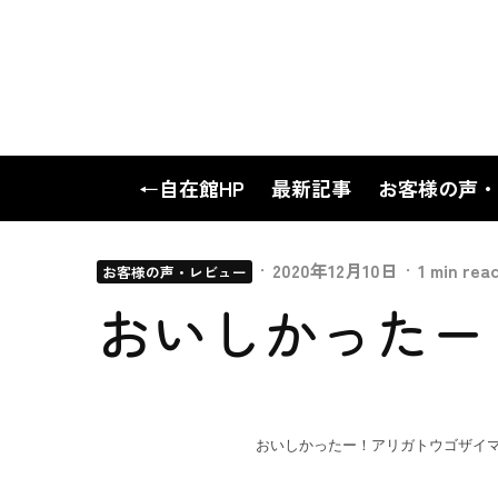
←自在館HP
最新記事
お客様の声・
·
2020年12月10日
·
1 min rea
お客様の声・レビュー
おいしかったー
おいしかったー！アリガトウゴザイマス