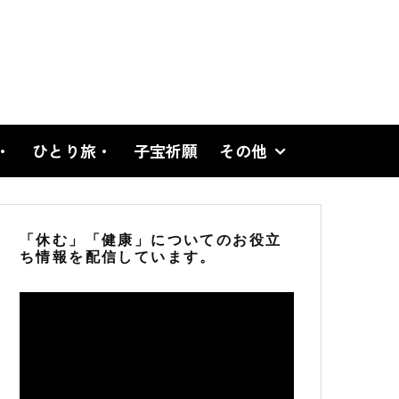
・
ひとり旅・
子宝祈願
その他
「休む」「健康」についてのお役立
ち情報を配信しています。
動
画
プ
レ
ー