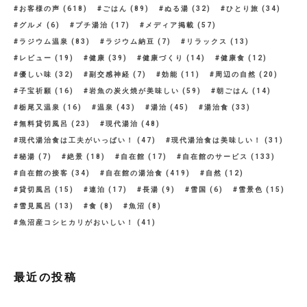
お客様の声
(618)
ごはん
(89)
ぬる湯
(32)
ひとり旅
(34)
グルメ
(6)
プチ湯治
(17)
メディア掲載
(57)
ラジウム温泉
(83)
ラジウム納豆
(7)
リラックス
(13)
レビュー
(19)
健康
(39)
健康づくり
(14)
健康食
(12)
優しい味
(32)
副交感神経
(7)
効能
(11)
周辺の自然
(20)
子宝祈願
(16)
岩魚の炭火焼が美味しい
(59)
朝ごはん
(14)
栃尾又温泉
(16)
温泉
(43)
湯治
(45)
湯治食
(33)
無料貸切風呂
(23)
現代湯治
(48)
現代湯治食は工夫がいっぱい！
(47)
現代湯治食は美味しい！
(31)
秘湯
(7)
絶景
(18)
自在館
(17)
自在館のサービス
(133)
自在館の接客
(34)
自在館の湯治食
(419)
自然
(12)
貸切風呂
(15)
連泊
(17)
長湯
(9)
雪国
(6)
雪景色
(15)
雪見風呂
(13)
食
(8)
魚沼
(8)
魚沼産コシヒカリがおいしい！
(41)
最近の投稿