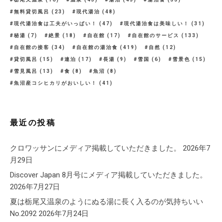
無料貸切風呂
(23)
現代湯治
(48)
現代湯治食は工夫がいっぱい！
(47)
現代湯治食は美味しい！
(31)
秘湯
(7)
絶景
(18)
自在館
(17)
自在館のサービス
(133)
自在館の接客
(34)
自在館の湯治食
(419)
自然
(12)
貸切風呂
(15)
連泊
(17)
長湯
(9)
雪国
(6)
雪景色
(15)
雪見風呂
(13)
食
(8)
魚沼
(8)
魚沼産コシヒカリがおいしい！
(41)
最近の投稿
クロワッサンにメディア掲載していただきました。
2026年7
月29日
Discover Japan 8月号にメディア掲載していただきました。
2026年7月27日
夏は栃尾又温泉のようにぬる湯に長く入るのが気持ちいい
No.2092
2026年7月24日