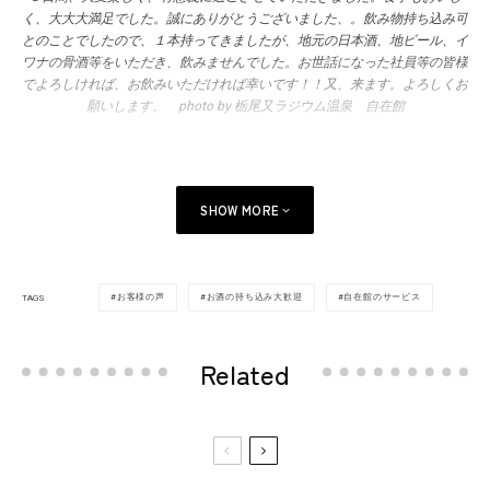
く、大大大満足でした。誠にありがとうございました、。飲み物持ち込み可
とのことでしたので、１本持ってきましたが、地元の日本酒、地ビール、イ
ワナの骨酒等をいただき、飲みませんでした。お世話になった社員等の皆様
でよろしければ、お飲みいただければ幸いです！！又、来ます。よろしくお
願いします。 photo by 栃尾又ラジウム温泉 自在館
SHOW MORE
お客様の声
お酒の持ち込み大歓迎
自在館のサービス
TAGS
Related