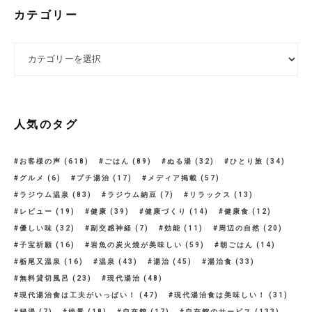
カテゴリー
カテゴリー
人気のタグ
お客様の声
(618)
ごはん
(89)
ぬる湯
(32)
ひとり旅
(34)
グルメ
(6)
プチ湯治
(17)
メディア掲載
(57)
ラジウム温泉
(83)
ラジウム納豆
(7)
リラックス
(13)
レビュー
(19)
健康
(39)
健康づくり
(14)
健康食
(12)
優しい味
(32)
副交感神経
(7)
効能
(11)
周辺の自然
(20)
子宝祈願
(16)
岩魚の炭火焼が美味しい
(59)
朝ごはん
(14)
栃尾又温泉
(16)
温泉
(43)
湯治
(45)
湯治食
(33)
無料貸切風呂
(23)
現代湯治
(48)
現代湯治食は工夫がいっぱい！
(47)
現代湯治食は美味しい！
(31)
秘湯
(7)
絶景
(18)
自在館
(17)
自在館のサービス
(133)