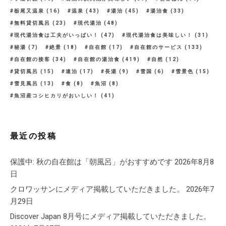
栃尾又温泉
(16)
温泉
(43)
湯治
(45)
湯治食
(33)
無料貸切風呂
(23)
現代湯治
(48)
現代湯治食は工夫がいっぱい！
(47)
現代湯治食は美味しい！
(31)
秘湯
(7)
絶景
(18)
自在館
(17)
自在館のサービス
(133)
自在館の接客
(34)
自在館の湯治食
(419)
自然
(12)
貸切風呂
(15)
連泊
(17)
長湯
(9)
雪国
(6)
雪景色
(15)
雪見風呂
(13)
食
(8)
魚沼
(8)
魚沼産コシヒカリがおいしい！
(41)
最近の投稿
保護中: 秋の自在館は「朝風呂」がおすすめです
2026年8月8
日
クロワッサンにメディア掲載していただきました。
2026年7
月29日
Discover Japan 8月号にメディア掲載していただきました。