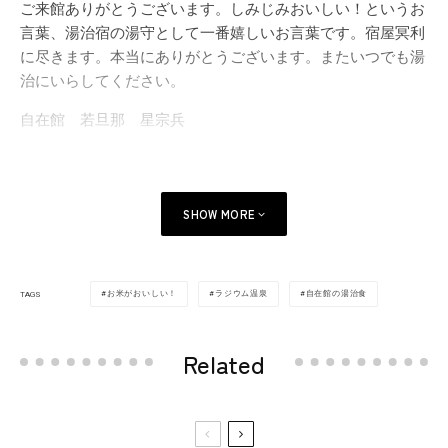
ご来館ありがとうございます。しみじみおいしい！というお
言葉、湯治宿の湯守として一番嬉しいお言葉です。宿屋冥利
に尽きます。本当にありがとうございます。またいつでも湯
治にいらしてください。
自在館 若旦那 星宗兵
SHOW MORE
お米がおいしい！
ラジウム温泉
自在館の湯治食
TAGS
Related