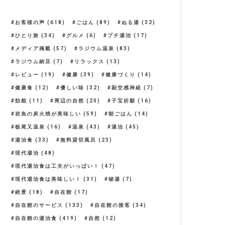
お客様の声
(618)
ごはん
(89)
ぬる湯
(32)
ひとり旅
(34)
グルメ
(6)
プチ湯治
(17)
メディア掲載
(57)
ラジウム温泉
(83)
ラジウム納豆
(7)
リラックス
(13)
レビュー
(19)
健康
(39)
健康づくり
(14)
健康食
(12)
優しい味
(32)
副交感神経
(7)
効能
(11)
周辺の自然
(20)
子宝祈願
(16)
岩魚の炭火焼が美味しい
(59)
朝ごはん
(14)
栃尾又温泉
(16)
温泉
(43)
湯治
(45)
湯治食
(33)
無料貸切風呂
(23)
現代湯治
(48)
現代湯治食は工夫がいっぱい！
(47)
現代湯治食は美味しい！
(31)
秘湯
(7)
絶景
(18)
自在館
(17)
自在館のサービス
(133)
自在館の接客
(34)
自在館の湯治食
(419)
自然
(12)