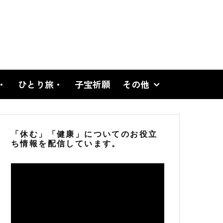
・
ひとり旅・
子宝祈願
その他
「休む」「健康」についてのお役立
ち情報を配信しています。
動
画
プ
レ
ー