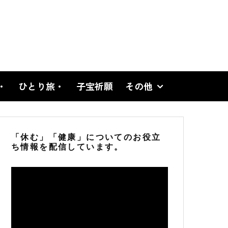
・
ひとり旅・
子宝祈願
その他
「休む」「健康」についてのお役立
ち情報を配信しています。
動
画
プ
レ
ー