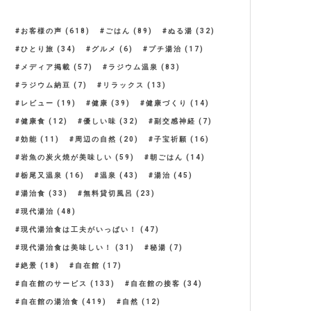
お客様の声
(618)
ごはん
(89)
ぬる湯
(32)
ひとり旅
(34)
グルメ
(6)
プチ湯治
(17)
メディア掲載
(57)
ラジウム温泉
(83)
ラジウム納豆
(7)
リラックス
(13)
レビュー
(19)
健康
(39)
健康づくり
(14)
健康食
(12)
優しい味
(32)
副交感神経
(7)
効能
(11)
周辺の自然
(20)
子宝祈願
(16)
岩魚の炭火焼が美味しい
(59)
朝ごはん
(14)
栃尾又温泉
(16)
温泉
(43)
湯治
(45)
湯治食
(33)
無料貸切風呂
(23)
現代湯治
(48)
現代湯治食は工夫がいっぱい！
(47)
現代湯治食は美味しい！
(31)
秘湯
(7)
絶景
(18)
自在館
(17)
自在館のサービス
(133)
自在館の接客
(34)
自在館の湯治食
(419)
自然
(12)