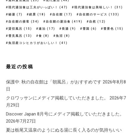
無料貸切風呂
(23)
現代湯治
(48)
現代湯治食は工夫がいっぱい！
(47)
現代湯治食は美味しい！
(31)
秘湯
(7)
絶景
(18)
自在館
(17)
自在館のサービス
(133)
自在館の接客
(34)
自在館の湯治食
(419)
自然
(12)
貸切風呂
(15)
連泊
(17)
長湯
(9)
雪国
(6)
雪景色
(15)
雪見風呂
(13)
食
(8)
魚沼
(8)
魚沼産コシヒカリがおいしい！
(41)
最近の投稿
保護中: 秋の自在館は「朝風呂」がおすすめです
2026年8月8
日
クロワッサンにメディア掲載していただきました。
2026年7
月29日
Discover Japan 8月号にメディア掲載していただきました。
2026年7月27日
夏は栃尾又温泉のようにぬる湯に長く入るのが気持ちいい