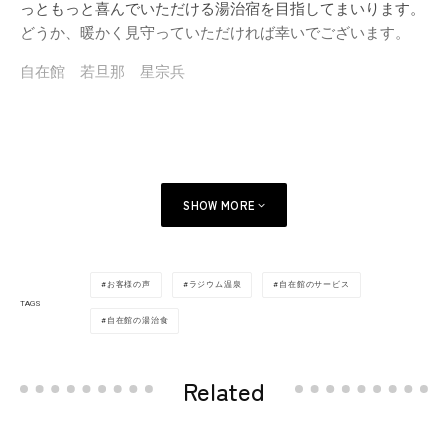
っともっと喜んでいただける湯治宿を目指してまいります。
どうか、暖かく見守っていただければ幸いでございます。
自在館 若旦那 星宗兵
SHOW MORE
お客様の声
ラジウム温泉
自在館のサービス
TAGS
自在館の湯治食
Related