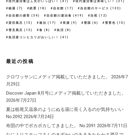
現代湯治食は工夫がいっぱい！
(47)
現代湯治食は美味しい！
(31)
秘湯
(7)
絶景
(18)
自在館
(17)
自在館のサービス
(133)
自在館の接客
(34)
自在館の湯治食
(419)
自然
(12)
貸切風呂
(15)
連泊
(17)
長湯
(9)
雪国
(6)
雪景色
(15)
雪見風呂
(13)
食
(8)
魚沼
(8)
魚沼産コシヒカリがおいしい！
(41)
最近の投稿
クロワッサンにメディア掲載していただきました。
2026年7
月29日
Discover Japan 8月号にメディア掲載していただきました。
2026年7月27日
夏は栃尾又温泉のようにぬる湯に長く入るのが気持ちいい
No.2092
2026年7月24日
布団の中でポカポカしてきました。 No.2091
2026年7月11日
なによりスタッフさんのきずかいのあるあたたかさ満足で