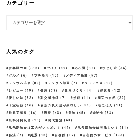
カテゴリー
カテゴリー
人気のタグ
お客様の声
(618)
ごはん
(89)
ぬる湯
(32)
ひとり旅
(34)
グルメ
(6)
プチ湯治
(17)
メディア掲載
(57)
ラジウム温泉
(83)
ラジウム納豆
(7)
リラックス
(13)
レビュー
(19)
健康
(39)
健康づくり
(14)
健康食
(12)
優しい味
(32)
副交感神経
(7)
効能
(11)
周辺の自然
(20)
子宝祈願
(16)
岩魚の炭火焼が美味しい
(59)
朝ごはん
(14)
栃尾又温泉
(16)
温泉
(43)
湯治
(45)
湯治食
(33)
無料貸切風呂
(23)
現代湯治
(48)
現代湯治食は工夫がいっぱい！
(47)
現代湯治食は美味しい！
(31)
秘湯
(7)
絶景
(18)
自在館
(17)
自在館のサービス
(133)