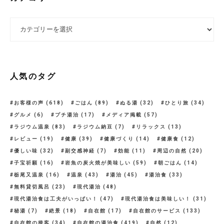
カテゴリー
人気のタグ
お客様の声
(618)
ごはん
(89)
ぬる湯
(32)
ひとり旅
(34)
グルメ
(6)
プチ湯治
(17)
メディア掲載
(57)
ラジウム温泉
(83)
ラジウム納豆
(7)
リラックス
(13)
レビュー
(19)
健康
(39)
健康づくり
(14)
健康食
(12)
優しい味
(32)
副交感神経
(7)
効能
(11)
周辺の自然
(20)
子宝祈願
(16)
岩魚の炭火焼が美味しい
(59)
朝ごはん
(14)
栃尾又温泉
(16)
温泉
(43)
湯治
(45)
湯治食
(33)
無料貸切風呂
(23)
現代湯治
(48)
現代湯治食は工夫がいっぱい！
(47)
現代湯治食は美味しい！
(31)
秘湯
(7)
絶景
(18)
自在館
(17)
自在館のサービス
(133)
自在館の接客
(34)
自在館の湯治食
(419)
自然
(12)