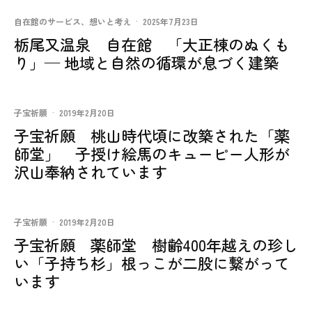
自在館のサービス、想いと考え
·
2025年7月23日
栃尾又温泉 自在館 「大正棟のぬくも
り」— 地域と自然の循環が息づく建築
子宝祈願
·
2019年2月20日
子宝祈願 桃山時代頃に改築された「薬
師堂」 子授け絵馬のキューピー人形が
沢山奉納されています
子宝祈願
·
2019年2月20日
子宝祈願 薬師堂 樹齢400年越えの珍し
い「子持ち杉」根っこが二股に繋がって
います