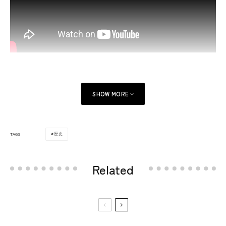
SHOW MORE
歴史
TAGS
Related