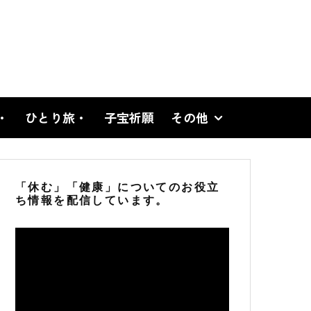
・
ひとり旅・
子宝祈願
その他
「休む」「健康」についてのお役立
ち情報を配信しています。
動
画
プ
レ
ー