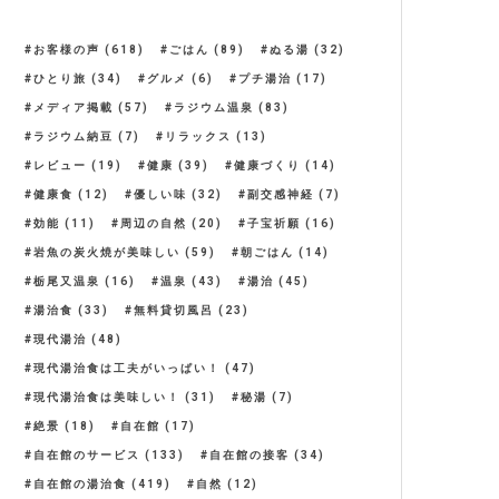
お客様の声
(618)
ごはん
(89)
ぬる湯
(32)
ひとり旅
(34)
グルメ
(6)
プチ湯治
(17)
メディア掲載
(57)
ラジウム温泉
(83)
ラジウム納豆
(7)
リラックス
(13)
レビュー
(19)
健康
(39)
健康づくり
(14)
健康食
(12)
優しい味
(32)
副交感神経
(7)
効能
(11)
周辺の自然
(20)
子宝祈願
(16)
岩魚の炭火焼が美味しい
(59)
朝ごはん
(14)
栃尾又温泉
(16)
温泉
(43)
湯治
(45)
湯治食
(33)
無料貸切風呂
(23)
現代湯治
(48)
現代湯治食は工夫がいっぱい！
(47)
現代湯治食は美味しい！
(31)
秘湯
(7)
絶景
(18)
自在館
(17)
自在館のサービス
(133)
自在館の接客
(34)
自在館の湯治食
(419)
自然
(12)