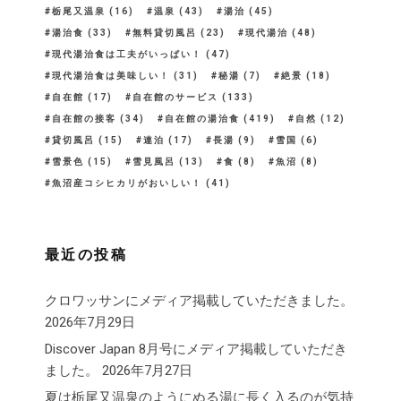
栃尾又温泉
(16)
温泉
(43)
湯治
(45)
湯治食
(33)
無料貸切風呂
(23)
現代湯治
(48)
現代湯治食は工夫がいっぱい！
(47)
現代湯治食は美味しい！
(31)
秘湯
(7)
絶景
(18)
自在館
(17)
自在館のサービス
(133)
自在館の接客
(34)
自在館の湯治食
(419)
自然
(12)
貸切風呂
(15)
連泊
(17)
長湯
(9)
雪国
(6)
雪景色
(15)
雪見風呂
(13)
食
(8)
魚沼
(8)
魚沼産コシヒカリがおいしい！
(41)
最近の投稿
クロワッサンにメディア掲載していただきました。
2026年7月29日
Discover Japan 8月号にメディア掲載していただき
ました。
2026年7月27日
夏は栃尾又温泉のようにぬる湯に長く入るのが気持