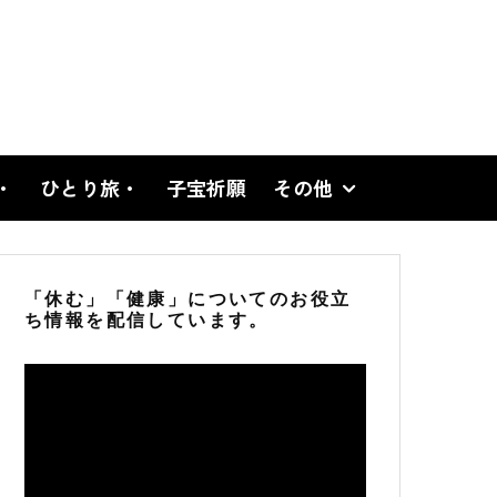
・
ひとり旅・
子宝祈願
その他
「休む」「健康」についてのお役立
ち情報を配信しています。
動
画
プ
レ
ー