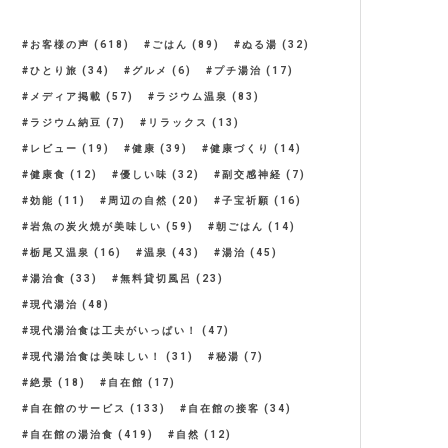
お客様の声
(618)
ごはん
(89)
ぬる湯
(32)
ひとり旅
(34)
グルメ
(6)
プチ湯治
(17)
メディア掲載
(57)
ラジウム温泉
(83)
ラジウム納豆
(7)
リラックス
(13)
レビュー
(19)
健康
(39)
健康づくり
(14)
健康食
(12)
優しい味
(32)
副交感神経
(7)
効能
(11)
周辺の自然
(20)
子宝祈願
(16)
岩魚の炭火焼が美味しい
(59)
朝ごはん
(14)
栃尾又温泉
(16)
温泉
(43)
湯治
(45)
湯治食
(33)
無料貸切風呂
(23)
現代湯治
(48)
現代湯治食は工夫がいっぱい！
(47)
現代湯治食は美味しい！
(31)
秘湯
(7)
絶景
(18)
自在館
(17)
自在館のサービス
(133)
自在館の接客
(34)
自在館の湯治食
(419)
自然
(12)